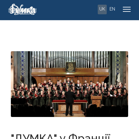
UK
EN
"ДУМКА" у Франції