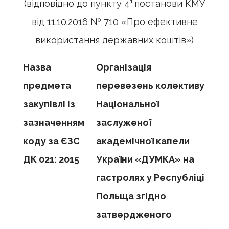
1
(відповідно до пункту 4
постанови КМУ
від 11.10.2016 № 710 «Про ефективне
використання державних коштів»)
Назва
Організація
предмета
перевезень колективу
закупівлі із
Національної
зазначенням
заслуженої
коду за ЄЗС
академічної капели
ДК 021: 2015
України «ДУМКА» на
гастролях у Республіці
Польща згідно
затвердженого