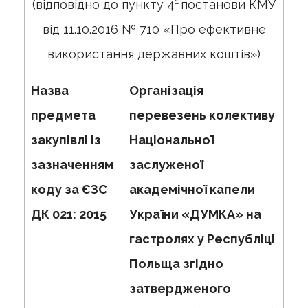
1
(відповідно до пункту 4
постанови КМУ
від 11.10.2016 № 710 «Про ефективне
використання державних коштів»)
Назва
Організація
предмета
перевезень колективу
закупівлі із
Національної
зазначенням
заслуженої
коду за ЄЗС
академічної капели
ДК 021: 2015
України «ДУМКА» на
гастролях у Республіці
Польща згідно
затвердженого