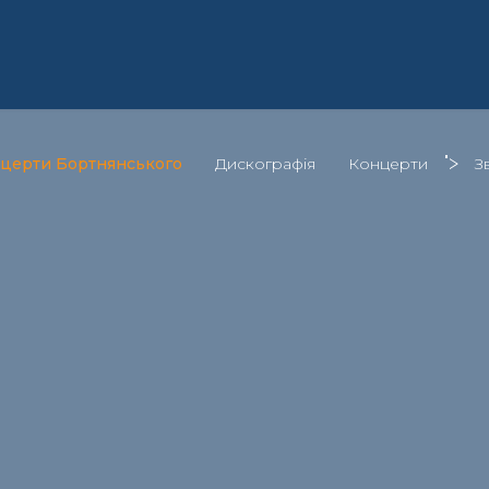
">
нцерти Бортнянського
Дискографія
Концерти
З