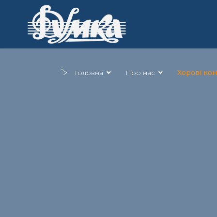
">
Головна
Про нас
Хорові ко