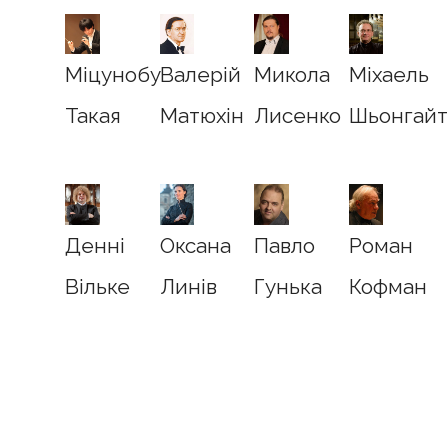
Міцунобу
Валерій
Микола
Міхаель
Такая
Матюхін
Лисенко
Шьонгайт
Денні
Оксана
Павло
Роман
Вільке
Линів
Гунька
Кофман
Хобарт
Раймонд
Тар'я