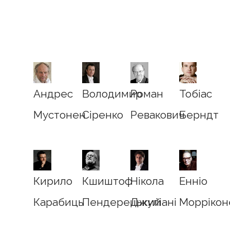
Андрес
Володимир
Роман
Тобіас
Мустонен
Сіренко
Ревакович
Берндт
Кирило
Кшиштоф
Нікола
Енніо
Карабиць
Пендерецький
Джуліані
Моррікон