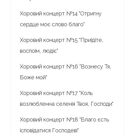
Хоровий концерт №14 "Отригну
сердце моє слово благо"
Хоровий концерт №15 "Приідіте,
воспоім, людіє"
Хоровий концерт №16 "Вознесу Тя,
Боже мой"
Хоровий концерт №17 "Коль
возлюбленна селенія Твоя, Господи"
Хоровий концерт №18 "Благо єсть
ісповідатися Господеві"