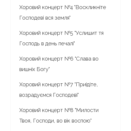
Хоровий концерт №4 "Воскликніте
Господеві вся земля"
Хоровий концерт №5 "Услишит тя
Господь в день печалі"
Хоровий концерт №6 "Слава во
вишніх Богу"
Хоровий концерт №7 "Приідіте,
возрадуємся Господеві"
Хоровий концерт №8 "Милости
Твоя, Господи, во вік воспою"