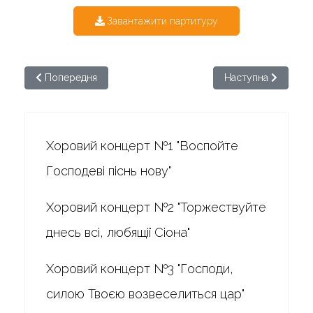
Завантажити партитуру
Попередня стаття: Бортнянський. Хоровий концерт №22
Наступна стаття: 
Попередня
Наступна
Хоровий концерт №1 "Воспойте
Господеві піснь нову"
Хоровий концерт №2 "Торжествуйте
днесь всі, любящії Сіона"
Хоровий концерт №3 "Господи,
силою Твоєю возвеселиться цар"