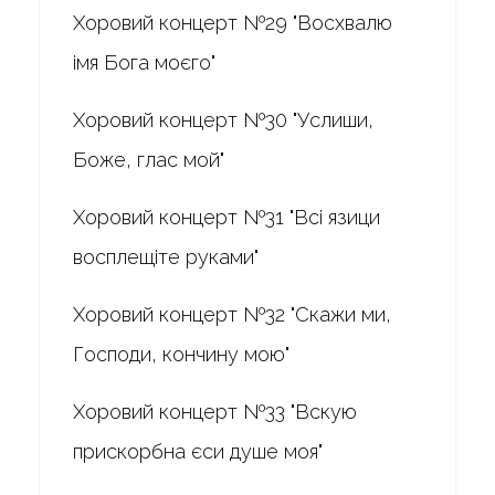
Хоровий концерт №29 "Восхвалю
імя Бога моєго"
Хоровий концерт №30 "Услиши,
Боже, глас мой"
Хоровий концерт №31 "Всі язици
восплещіте руками"
Хоровий концерт №32 "Скажи ми,
Господи, кончину мою"
Хоровий концерт №33 "Вскую
прискорбна єси душе моя"