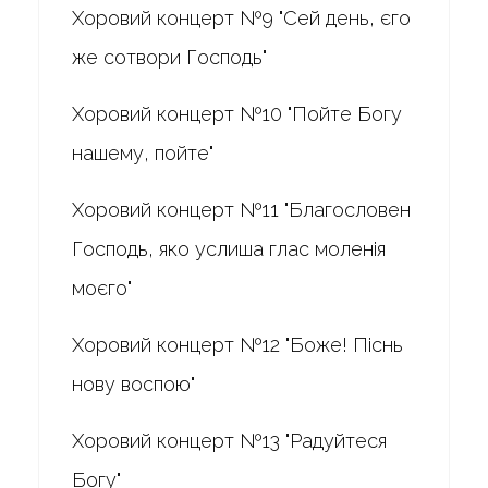
Хоровий концерт №9 "Сей день, єго
же сотвори Господь"
Хоровий концерт №10 "Пойте Богу
нашему, пойте"
Хоровий концерт №11 "Благословен
Господь, яко услиша глас моленія
моєго"
Хоровий концерт №12 "Боже! Піснь
нову воспою"
Хоровий концерт №13 "Радуйтеся
Богу"