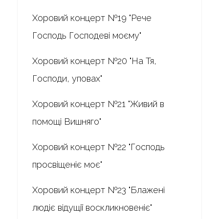
Хоровий концерт №19 "Рече
Господь Господеві моєму"
Хоровий концерт №20 "На Тя,
Господи, уповах"
Хоровий концерт №21 "Живий в
помощі Вишняго"
Хоровий концерт №22 "Господь
просвіщеніє моє"
Хоровий концерт №23 "Блажені
людіє відущії воскликновеніє"