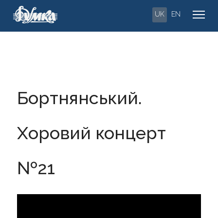
UK
EN
Бортнянський.
Хоровий концерт
№21