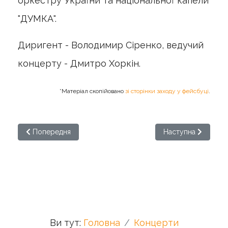
оркестру України та національної капели
"ДУМКА".
Диригент - Володимир Сіренко, ведучий
концерту - Дмитро Хоркін.
*Матеріал скопійовано
зі сторінки заходу у фейсбуці
.
Попередня стаття: Національний хоровий марафон
Наступна стаття: О
Попередня
Наступна
Ви тут:
Головна
Концерти