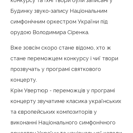
конкурсу та їхні твори були записані у
Будинку звуко-запису Національним
симфонічним оркестром України під
орудою Володимира Сіренка.
Вже зовсім скоро стане відомо, хто ж
стане переможцем конкурсу і чиї твори
прозвучать у програмі святкового
концерту.
Крім Увертюр - переможців у програмі
концерту звучатиме класика українських
та європейських композиторів у
виконанні Національного симфонічного