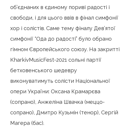
об’єднаних в єдиному пориві радості і
свободи, і для цього ввів в фінал симфонії
хор і солістів. Саме тему фіналу Дев’ятої
симфонії “Ода до радості” було обрано
гімном Європейського союзу. На закритті
KharkivMusicFest-2021 cольні партії
бетховенського шедевру
виконуватимуть солісти Національної
опери України: Оксана Крамарєва
(сопрано), Анжеліна Швачка (меццо-
сопрано), Дмитро Кузьмін (тенор), Сергій
Магера (бас).