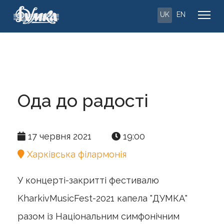
UK
EN
Ода до радості
17 червня 2021
19:00
Харківська філармонія
У концерті-закритті фестивалю
KharkivMusicFest-2021 капела "ДУМКА"
разом із Національним симфонічним