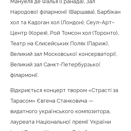
Мануеля де Фалья (Гранада), Зал
Народової філармонії (Варшава), Барбікан
хол та Кадоган хол (Лондон), Сеул–Арт–
Центр (Корея), Рой Томсон хол (Торонто),
Театр на Єлисейських Полях (Париж),
Великий зал Московської консерваторії,
Великий зал Санкт-Петербурзької
філармонії.
Відкриється концерт твором «Страсті за
Тарасом» Євгена Станковича —
видатного українського композитора,
лауреата Національної премії України