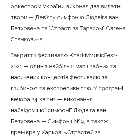
оркестром України виконає два видатні
твори — Дев'яту симфонію Людвіга ван
Бетховена та "Страсті за Тарасом" Євгена
Станковича.
Закриття фестивалю KharkivMusicFest-
2021 — один з найбільш масштабних та
насичених концертів фестивалю за
глибиною та експресивністю. У програмі
вечора 24 квітня — виконання
найвідомішої симфонії Людвіга ван
Бетховена — Симфонії №9, а також
прем’єра у Харкові «Страстей за