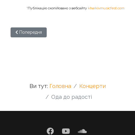
*Публікацію скопійовано з вебсайту
kharkivmusicfest.com
Попередня стаття: Концерт-фінал конкурсу "Українська к
Попередня
Ви тут:
Головна
Концерти
Ода до радості