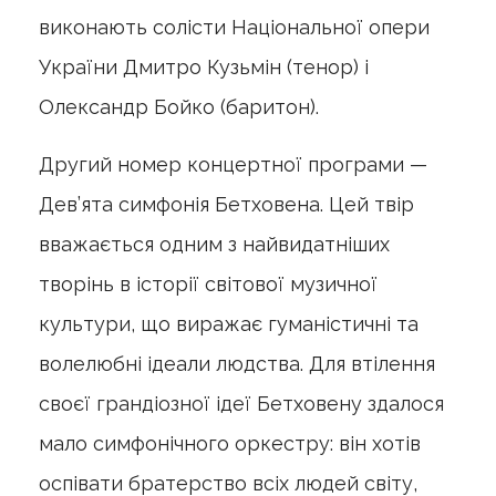
виконають солісти Національної опери
України Дмитро Кузьмін (тенор) і
Олександр Бойко (баритон).
Другий номер концертної програми —
Дев’ята симфонія Бетховена. Цей твір
вважається одним з найвидатніших
творінь в історії світової музичної
культури, що виражає гуманістичні та
волелюбні ідеали людства. Для втілення
своєї грандіозної ідеї Бетховену здалося
мало симфонічного оркестру: він хотів
оспівати братерство всіх людей світу,